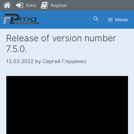
Entry
Register
Skip
Меню
to
content
Release of version number
7.5.0.
13.03.2022
by
Сергей Глушенко