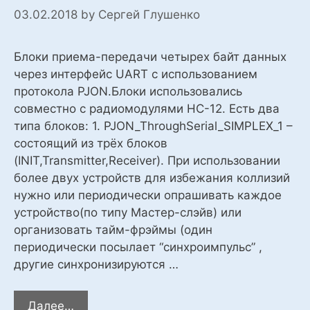
03.02.2018
by
Сергей Глушенко
Блоки приема-передачи четырех байт данных
через интерфейс UART с использованием
протокола PJON.Блоки использовались
совместно с радиомодулями HC-12. Есть два
типа блоков: 1. PJON_ThroughSerial_SIMPLEX_1 –
состоящий из трёх блоков
(INIT,Transmitter,Receiver). При использовании
более двух устройств для избежания коллизий
нужно или периодически опрашивать каждое
устройство(по типу Мастер-слэйв) или
организовать тайм-фрэймы (один
периодически посылает “синхроимпульс” ,
другие синхронизируются …
PJON
Далее…