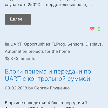
случае это 250*С., твердотельные реле, …
Блок
Далее…
управления,
5
температурой
электропечи,
на
Categories
UART
,
Opportunities FLProg
,
Sensors
,
Displays
,
датчике
Automation projects for the home
max6675
3 Comments
и
ESP8266
Блоки приема и передачи по
UART с контрольной суммой
03.02.2018
by
Сергей Глушенко
В архиве находится: 4 блока передачи 1.