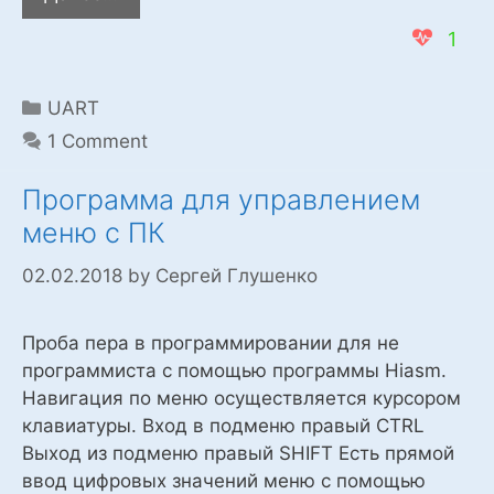
protocol
1
двусторонний
обмен
данными
Categories
UART
через
1 Comment
UART
Программа для управлением
меню с ПК
02.02.2018
by
Сергей Глушенко
Проба пера в программировании для не
программиста с помощью программы Hiasm.
Навигация по меню осуществляется курсором
клавиатуры. Вход в подменю правый CTRL
Выход из подменю правый SHIFT Есть прямой
ввод цифровых значений меню с помощью