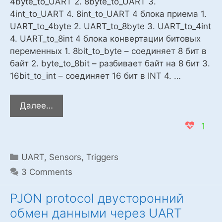
4byte_to_UART 2. 8byte_to_UART 3.
4int_to_UART 4. 8int_to_UART 4 блока приема 1.
UART_to_4byte 2. UART_to_8byte 3. UART_to_4int
4. UART_to_8int 4 блока конвертации битовых
переменных 1. 8bit_to_byte – соединяет 8 бит в
байт 2. byte_to_8bit – разбивает байт на 8 бит 3.
16bit_to_int – соединяет 16 бит в INT 4. …
Блоки
Далее…
приема
1
и
передачи
по
Categories
UART
,
Sensors
,
Triggers
UART
3 Comments
с
контрольной
PJON protocol двусторонний
суммой
обмен данными через UART