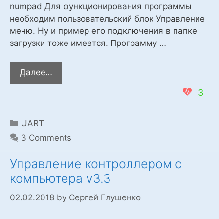
numpad Для функционирования программы
необходим пользовательский блок Управление
меню. Ну и пример его подключения в папке
загрузки тоже имеется. Программу …
Программа
Далее…
для
3
управлением
меню
с
Categories
UART
ПК
3 Comments
Управление контроллером с
компьютера v3.3
02.02.2018
by
Сергей Глушенко