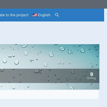
te to the project
English
9
Rating