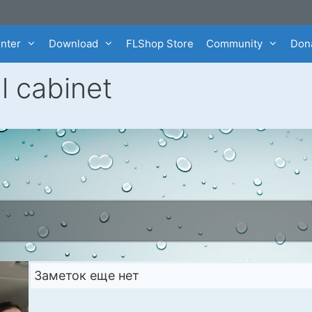
enter
Download
FLShop Store
Community
Dona
l cabinet
Заметок еще нет