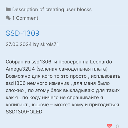
Categories
Description of creating user blocks
1 Comment
SSD-1309
27.06.2024
by
skrols71
Собран из ssd1306 и проверен на Leonardo
Amega32U4 (зеленая самодельная плата)
Возможно для кого то это просто , испльзовать
ssd1306 немного изменив , для меня было
сложно , по этому блок выкладываю для таких
как я , по коду ничего не спрашивайте я
копипаст , короче – может кому и пригодиться
SSD1309-OLED
0