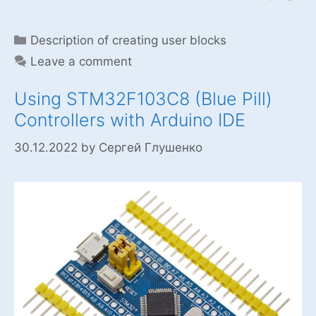
Categories
Description of creating user blocks
Leave a comment
Using STM32F103C8 (Blue Pill)
Controllers with Arduino IDE
30.12.2022
by
Сергей Глушенко