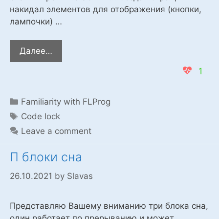
накидал элементов для отображения (кнопки,
лампочки) …
Изучаю
Далее…
программу…
1
Categories
Familiarity with FLProg
Tags
Code lock
Leave a comment
П блоки сна
26.10.2021
by
Slavas
Представляю Вашему вниманию три блока сна,
один работает по прерыванию и может