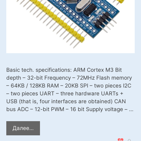
Basic tech. specifications: ARM Cortex M3 Bit
depth – 32-bit Frequency – 72MHz Flash memory
– 64KB / 128KB RAM – 20KB SPI – two pieces I2C
– two pieces UART – three hardware UARTs +
USB (that is, four interfaces are obtained) CAN
bus ADC – 12-bit PWM – 16 bit Supply voltage – …
Using
Далее…
STM32F103C8