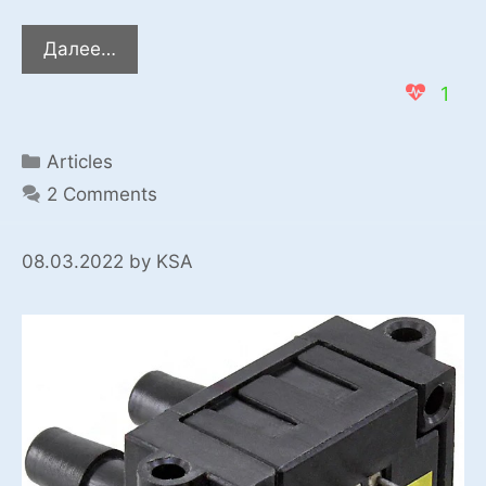
Adding
Далее…
a
1
new
controller
(STM32F103C8
Categories
Articles
“Blue
2 Comments
Pill”)
to
08.03.2022
by
KSA
the
FLProg
program.