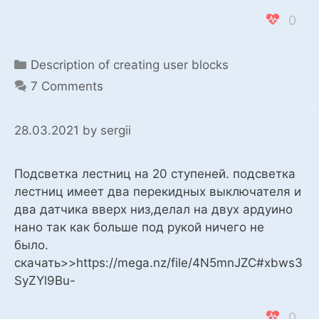
0
Categories
Description of creating user blocks
7 Comments
28.03.2021
by
sergii
Подсветка лестниц на 20 ступеней. подсветка
лестниц имеет два перекидных выключателя и
два датчика вверх низ,делал на двух ардуино
нано так как больше под рукой ничего не
было.
скачать>>https://mega.nz/file/4N5mnJZC#xbws3
SyZYl9Bu-
0