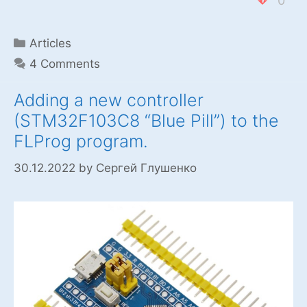
0
(Blue
Pill)
Controllers
Categories
Articles
with
4 Comments
Arduino
IDE
Adding a new controller
(STM32F103C8 “Blue Pill”) to the
FLProg program.
30.12.2022
by
Сергей Глушенко