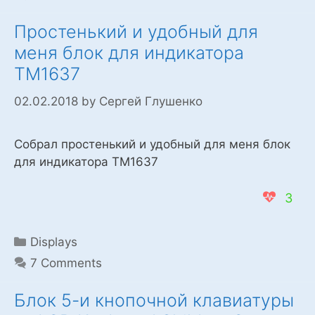
х
микросхемах
Простенький и удобный для
74Н595
меня блок для индикатора
4-
ТМ1637
bit
led
02.02.2018
by
Сергей Глушенко
digital
tube
Собрал простенький и удобный для меня блок
module
для индикатора ТМ1637
3
Categories
Displays
7 Comments
Блок 5-и кнопочной клавиатуры