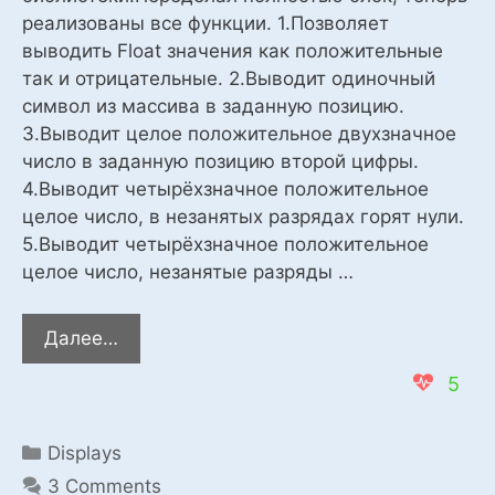
реализованы все функции. 1.Позволяет
выводить Float значения как положительные
так и отрицательные. 2.Выводит одиночный
символ из массива в заданную позицию.
3.Выводит целое положительное двухзначное
число в заданную позицию второй цифры.
4.Выводит четырёхзначное положительное
целое число, в незанятых разрядах горят нули.
5.Выводит четырёхзначное положительное
целое число, незанятые разряды …
Блок
Далее…
для
5
управления
индикатором
на
Categories
Displays
2-
3 Comments