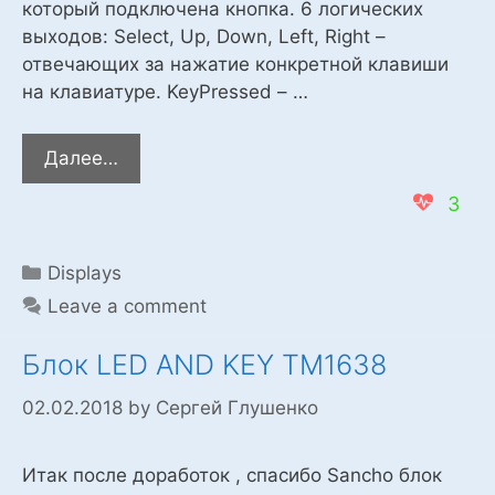
который подключена кнопка. 6 логических
выходов: Select, Up, Down, Left, Right –
отвечающих за нажатие конкретной клавиши
на клавиатуре. KeyPressed – …
Блок
Далее…
5-
3
и
кнопочной
клавиатуры
Categories
Displays
от
Leave a comment
LCD
Keyboard
Блок LED AND KEY TM1638
Shild
на
02.02.2018
by
Сергей Глушенко
С++
Итак после доработок , спасибо Sancho блок