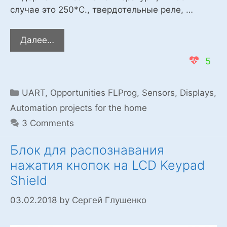
случае это 250*С., твердотельные реле, …
Блок
Далее…
управления,
5
температурой
электропечи,
на
Categories
UART
,
Opportunities FLProg
,
Sensors
,
Displays
,
датчике
Automation projects for the home
max6675
3 Comments
и
ESP8266
Блок для распознавания
нажатия кнопок на LCD Keypad
Shield
03.02.2018
by
Сергей Глушенко