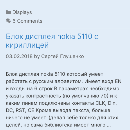
Categories
Displays
6 Comments
Блок дисплея nokia 5110 c
кириллицей
03.02.2018
by
Сергей Глушенко
Блок дисплея nokia 5110 который умеет
работать с русским алфавитом. Имеет вход EN
и входы на 6 строк В параметрах необходимо
указать контрастность (по умолчанию 70) и к
каким пинам подключены контакты CLK, Din,
DC, RST, CE Кроме вывода текста, больше
ничего не умеет. (делал себе только для этих
целей, но сама библиотека имеет много …