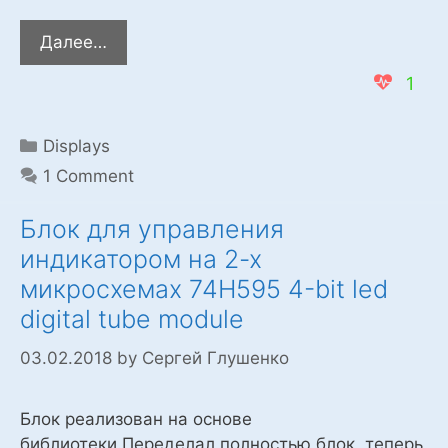
Блок
Далее…
дисплея
1
nokia
5110
c
Categories
Displays
кириллицей
1 Comment
Блок для управления
индикатором на 2-х
микросхемах 74Н595 4-bit led
digital tube module
03.02.2018
by
Сергей Глушенко
Блок реализован на основе
библиотеки.Переделал полностью блок, теперь