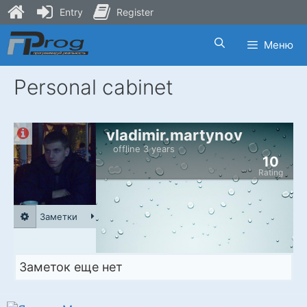
Entry
Register
Skip
Меню
to
content
Personal cabinet
vladimir.martynov
offline 3 years
10
Rating
Заметки
Заметок еще нет