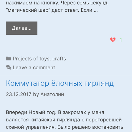
нажимаем на кнопку. Через семь секунд
“магический шар” даст ответ. Если …
Магический
Далее…
шар
1
для
принятия
решений
Categories
Projects of toys, crafts
(Magic
Leave a comment
Ball)
Коммутатор ёлочных гирлянд
23.12.2017
by
Анатолий
Впереди Новый год. В закромах у меня
валяется китайская гирлянда с перегоревшей
схемой управления. Было решено востановить