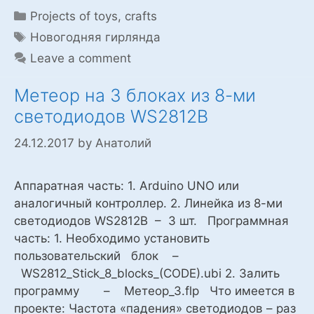
Categories
Projects of toys, crafts
Tags
Новогодняя гирлянда
Leave a comment
Метеор на 3 блоках из 8-ми
светодиодов WS2812B
24.12.2017
by
Анатолий
Аппаратная часть: 1. Arduino UNO или
аналогичный контроллер. 2. Линейка из 8-ми
светодиодов WS2812B – 3 шт. Программная
часть: 1. Необходимо установить
пользовательский блок –
WS2812_Stick_8_blocks_(CODE).ubi 2. Залить
программу – Метеор_3.flp Что имеется в
проекте: Частота «падения» светодиодов – раз