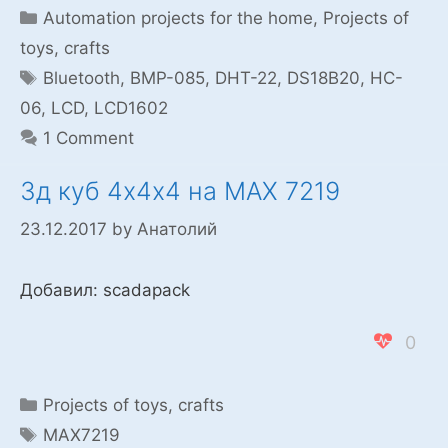
для
Categories
Automation projects for the home
,
Projects of
квартиры.
toys, crafts
Tags
Bluetooth
,
BMP-085
,
DHT-22
,
DS18B20
,
HC-
06
,
LCD
,
LCD1602
1 Comment
3д куб 4х4х4 на MAX 7219
23.12.2017
by
Анатолий
Добавил: scadapack
0
Categories
Projects of toys, crafts
Tags
MAX7219