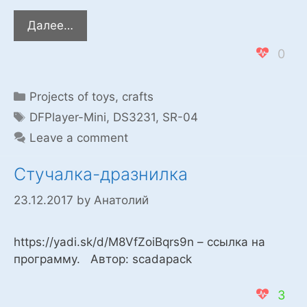
Музыкальная
Далее…
шкатулка
0
на
основе
DFPlayer-
Categories
Projects of toys, crafts
Mini
Tags
DFPlayer-Mini
,
DS3231
,
SR-04
Leave a comment
Стучалка-дразнилка
23.12.2017
by
Анатолий
https://yadi.sk/d/M8VfZoiBqrs9n – ссылка на
программу. Автор: scadapack
3