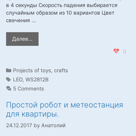
в 4 секунды Скорость падения выбирается
случайным образом из 10 вариантов Цвет
свечения …
Метеор
Далее…
на
0
3
блоках
из
Categories
Projects of toys, crafts
8-
Tags
LED
,
WS2812B
ми
5 Comments
светодиодов
WS2812B
Простой робот и метеостанция
для квартиры.
24.12.2017
by
Анатолий