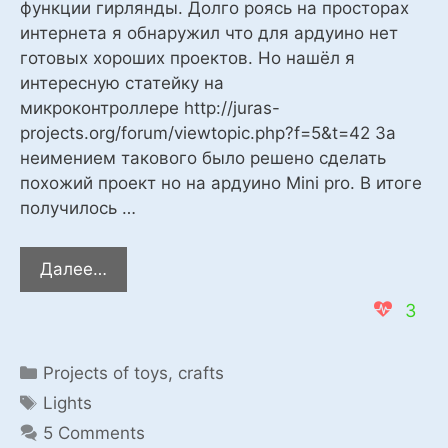
функции гирлянды. Долго роясь на просторах
интернета я обнаружил что для ардуино нет
готовых хороших проектов. Но нашёл я
интересную статейку на
микроконтроллере http://juras-
projects.org/forum/viewtopic.php?f=5&t=42 За
неимением такового было решено сделать
похожий проект но на ардуино Mini pro. В итоге
получилось …
Коммутатор
Далее…
ёлочных
3
гирлянд
Categories
Projects of toys, crafts
Tags
Lights
5 Comments