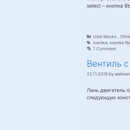
select – кнопка 
Categories
User blocks
,
Othe
Tags
кнопка
,
кнопка fl
1 Comment
Вентиль с
22.11.2019
by
aleksan
Лень двигатель п
следующую конс