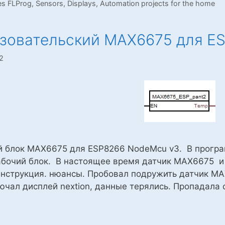
es FLProg
,
Sensors
,
Displays
,
Automation projects for the home
е
75
ьзовательский MAX6675 для E
66
2
й блок MAX6675 для ESP8266 NodeMcu v3. В програ
абочий блок. В настоящее время датчик MAX6675 и
Инструкция. нюансы. Пробовал подружить датчик MA
ючал дисплей nextion, данные терялись. Пропадала 