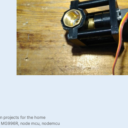
ь
ением
n projects for the home
,
MG996R
,
node mcu
,
nodemcu