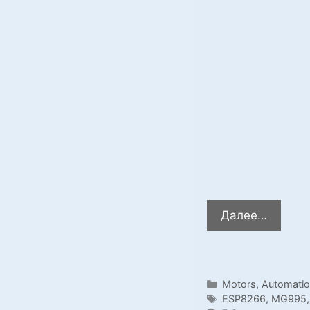
Вентил
Далее…
с
управл
через
wifi
Categories
Motors
,
Automatio
Tags
ESP8266
,
MG995