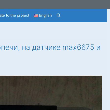
te to the project
English
печи, на датчике max6675 и