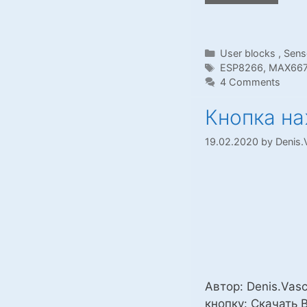
пользо
MAX66
для
Categories
User blocks
,
Sens
ESP82
Tags
ESP8266
,
MAX66
NodeM
4 Comments
v3
Кнопка на
19.02.2020
by
Denis.
Автор: Denis.Vasc
кнопку: Скачать 