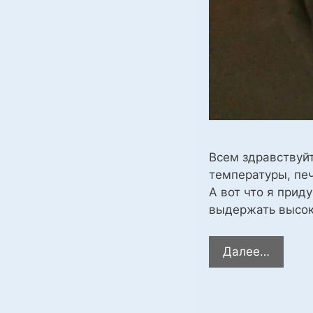
Всем здравствуйт
температуры, печ
А вот что я при
выдержать высоки
Блок
Далее…
управл
темпер
электр