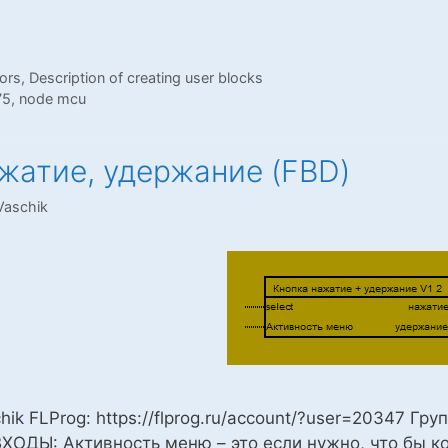
вательский
75
ors
,
Description of creating user blocks
66
75
,
node mcu
cu
жатие, удержание (FBD)
Vaschik
hik FLProg: https://flprog.ru/account/?user=20347 Гру
ВХОДЫ: Активность меню – это если нужно, что бы 