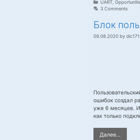
Categories
UART
,
Opportuniti
на
3 Comments
датчик
max66
Блок пол
и
ESP82
09.08.2020
by
dic171
Пользовательски
ошибок создал р
уже 6 месяцев. 
как только подкл
Блок
Далее…