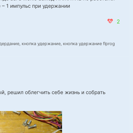
 – 1 импульс при удержании
2
удердание
,
кнопка удержание
,
кнопка удержание flprog
ый, решил облегчить себе жизнь и собрать