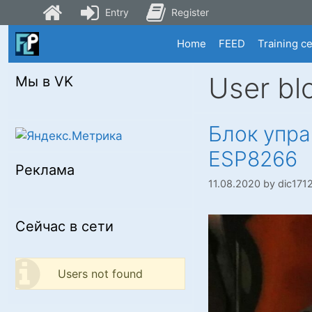
Entry
Register
Skip
Home
FEED
Training c
to
content
User bl
Мы в VK
Блок упра
ESP8266
Реклама
11.08.2020
by
dic171
Сейчас в сети
Users not found