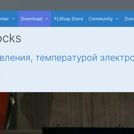
enter
Download
FLShop Store
Community
Dona
ocks
вления, температурой электро
2