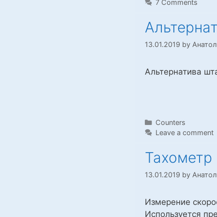
7 Comments
Альтерна
13.01.2019
by
Анато
Альтернатива шта
Categories
Counters
Leave a comment
Тахометр
13.01.2019
by
Анато
Измерение скоро
Используется пре