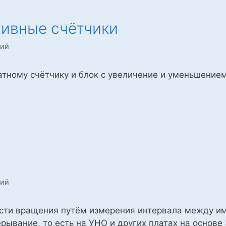
тивные счётчики
лий
тному счётчику и блок с увеличение и уменьшением
лий
сти вращения путём измерения интервала между имп
рывание, то есть на УНО и других платах на основе