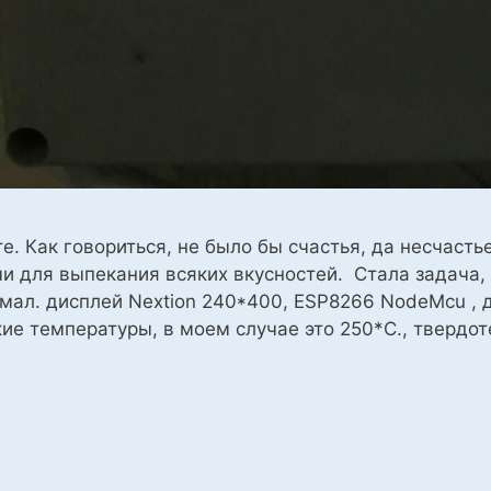
е. Как говориться, не было бы счастья, да несчаст
и для выпекания всяких вкусностей. Стала задача,
думал. дисплей Nextion 240*400, ESP8266 NodeMcu ,
е температуры, в моем случае это 250*С., твердот
ения,
атурой
опечи,