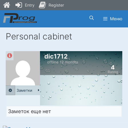
Entry
Register
Skip
Меню
to
content
Personal cabinet
dic1712
offline 12 months
4
Rating
Заметки
Заметок еще нет