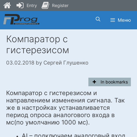
Entry
Register
Skip
Меню
to
content
Компаратор с
гистерезисом
03.02.2018
by
Сергей Глушенко
In bookmarks
Компаратор с гистерезисом и
направлением изменения сигнала. Так
же в настройках устанавливается
период опроса аналогового входа в
мс(по умолчанию 1000 мс).
AI – подключаем аналоговый вход