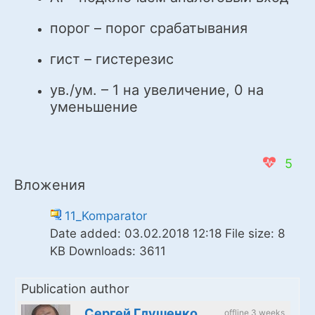
порог – порог срабатывания
гист – гистерезис
ув./ум. – 1 на увеличение, 0 на
уменьшение
5
Вложения
11_Komparator
Date added:
03.02.2018 12:18
File size:
8
KB
Downloads:
3611
Publication author
Сергей Глушенко
offline 3 weeks