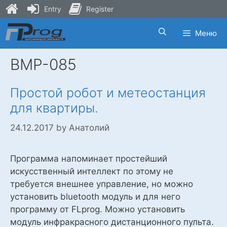
Entry
Register
Skip
Меню
to
content
BMP-085
Простой робот и метеостанция
для квартиры.
24.12.2017
by
Анатолий
Программа напоминает простейший
искусственный интеллект по этому не
требуется внешнее управление, но можно
установить bluetooth модуль и для него
программу от FLprog. Можно установить
модуль инфракрасного дистанционного пульта.