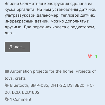
Вполне бюджетная конструкция сделана из
куска оргалита. На нем установлены датчики:
ультразвуковой дальномер, тепловой датчик,
инфракрасный датчик, можно дополнять и
другими. Два передних колеса с редуктором,
два …
Простой
Далее…
робот
1
и
метеостанция
для
Categories
Automation projects for the home
,
Projects of
квартиры.
toys, crafts
Tags
Bluetooth
,
BMP-085
,
DHT-22
,
DS18B20
,
HC-
06
,
LCD
,
LCD1602
1 Comment