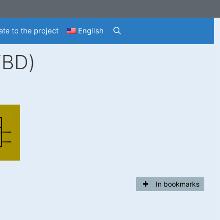
te to the project
English
FBD)
In bookmarks