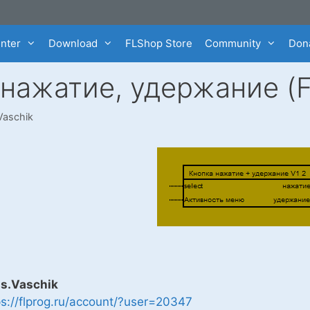
enter
Download
FLShop Store
Community
Dona
 нажатие, удержание (
Vaschik
is.Vaschik
ps://flprog.ru/account/?user=20347