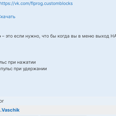
https://vk.com/flprog.customblocks
Скачать
ю
– это если нужно, что бы когда вы в меню выход 
льс при нажатии
мпульс при удержании
or
.Vaschik