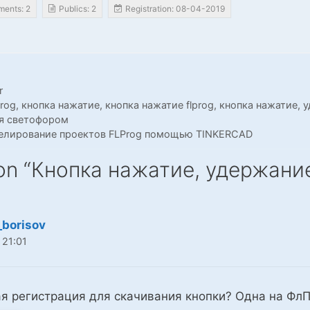
ents: 2
Publics: 2
Registration: 08-04-2019
r
prog
,
кнопка нажатие
,
кнопка нажатие flprog
,
кнопка нажатие, 
я светофором
елирование проектов FLProg помощью TINKERCAD
 on “Кнопка нажатие, удержание
_borisov
 21:01
я регистрация для скачивания кнопки? Одна на ФлПр