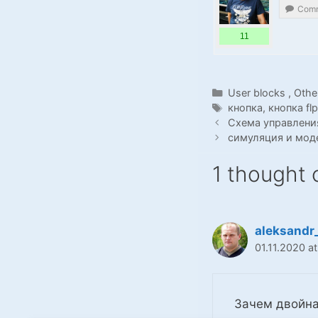
Comm
11
Categories
User blocks
,
Othe
Tags
кнопка
,
кнопка fl
Схема управлени
симуляция и мод
1 thought
aleksandr
01.11.2020 at
Зачем двойна