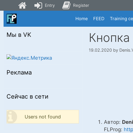
Entry
Register
Skip
Home
FEED
Training c
to
content
Кнопка
Мы в VK
19.02.2020
by
Denis.
Реклама
Сейчас в сети
Users not found
Автор:
Den
FLProg:
htt