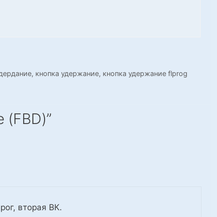
удердание
,
кнопка удержание
,
кнопка удержание flprog
 (FBD)”
ог, вторая ВК.