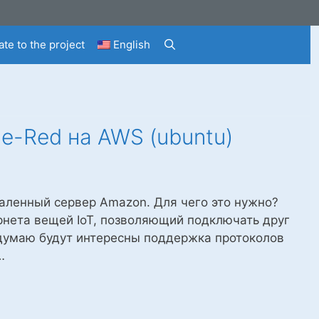
te to the project
English
e-Red на AWS (ubuntu)
удаленный сервер Amazon. Для чего это нужно?
рнета вещей IoT, позволяющий подключать друг
g думаю будут интересны поддержка протоколов
…