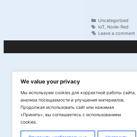
или
устано
Categories
Uncategorized
и
Tags
IoT
,
Node-Red
запуск
Leave a comment
Node-
Red
на
AWS
(ubuntu
We value your privacy
Мы используем cookies для корректной работы сайта,
анализа посещаемости и улучшения материалов.
Продолжая использовать сайт или нажимая
«Принять», вы соглашаетесь с использованием
cookies.