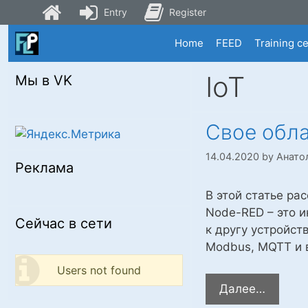
Entry
Register
Skip
Home
FEED
Training c
to
content
IoT
Мы в VK
Свое обла
14.04.2020
by
Анато
Реклама
В этой статье ра
Node-RED – это 
Сейчас в сети
к другу устройст
Modbus, MQTT и в
Users not found
Свое
Далее…
облако