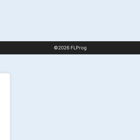
вка
©2026 FLProg
)