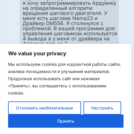
я хочу запрограммировать Ардуинку
на определенный алгоритм
вращения шагового двигателя. У
меня есть шаговик Nema23 и
Драйвер DM556. Я столкнулся с
проблемой: В вашей программе для
управления шаговиком используется
4 вывода а у меня от драйвера на
Ардуино только 2
2019-11-10 12:23:12
We value your privacy
Мы используем cookies для корректной работы сайта,
xatabmail250986
анализа посещаемости и улучшения материалов.
Продолжая использовать сайт или нажимая
(PUL, DIR) и земля.
«Принять», вы соглашаетесь с использованием
Подскажите как я могу
cookies.
реализовать мое подключение
с вашей программой?
Отклонить необязательные
Настроить
0
Log in to Reply
Принять