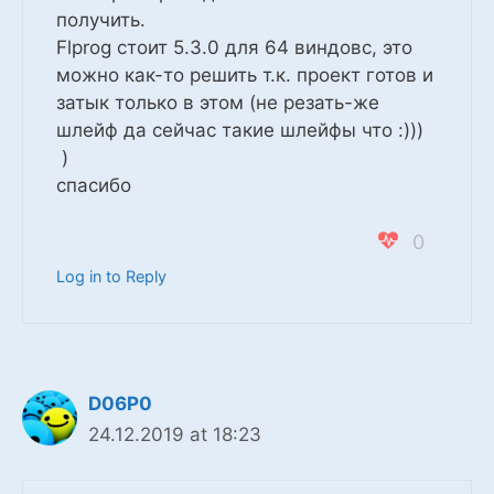
получить.
Flprog стоит 5.3.0 для 64 виндовс, это
можно как-то решить т.к. проект готов и
затык только в этом (не резать-же
шлейф да сейчас такие шлейфы что :)))
)
спасибо
0
Log in to Reply
D06P0
24.12.2019 at 18:23