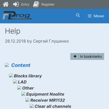
Entry
Register
Skip
Меню
to
content
Help
28.12.2018
by
Сергей Глушенко
In bookmarks
Content
Blocks library
LAD
Other
Equipment Noolite
Receiver MR1132
Clear all channels