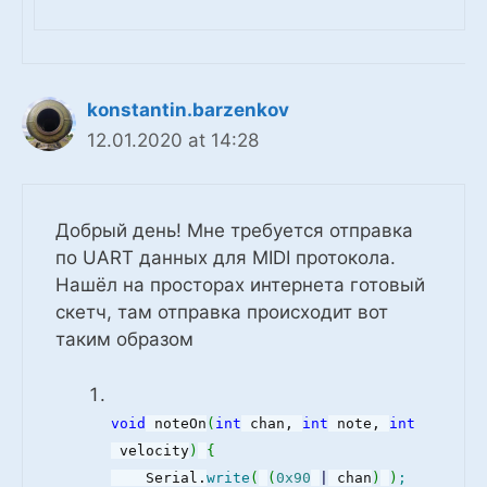
konstantin.barzenkov
12.01.2020 at 14:28
Добрый день! Мне требуется отправка
по UART данных для MIDI протокола.
Нашёл на просторах интернета готовый
скетч, там отправка происходит вот
таким образом
void
noteOn
(
int
chan,
int
note,
int
velocity
)
{
Serial.
write
(
(
0x90
|
chan
)
)
;