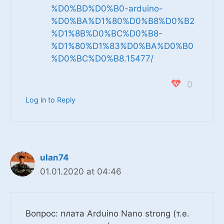
%D0%BD%D0%B0-arduino-
%D0%BA%D1%80%D0%B8%D0%B2
%D1%8B%D0%BC%D0%B8-
%D1%80%D1%83%D0%BA%D0%B0
%D0%BC%D0%B8.15477/
0
Log in to Reply
ulan74
01.01.2020 at 04:46
Вопрос: плата Arduino Nano strong (т.е.