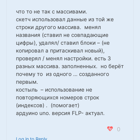
что то не так с массивами.
скетч использовал данные из той же
строки другого массива. менял
названия (ставил не совпадающие
цифры), удалял/ ставил блоки – (не
копировал а притаскивал новый),
проверял / менял настройки. есть 3
разных массива. заполненных. но берёт
почему то из одного … созданного
первым.
костыль – использование не
повторяющихся номеров строк
(индексов) . (помогает)
ардуино uno. версия FLP- актуал.
0
Log in to Reply