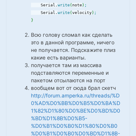
Serial.
write
(
note
)
;
Serial.
write
(
velocity
)
;
}
Всю голову сломал как сделать
это в данной программе, ничего
не получается. Подскажите плиз
какие есть варианты.
получается там из массива
подставляются переменные и
пакетом отсылаются на порт
вообщем вот от сюда брал скетч
http://forum.amperka.ru/threads/%D
0%AD%D0%BB%D0%B5%D0%BA%D
1%82%D1%80%D0%BE%D0%BD%D0
%BD%D1%8B%D0%B5-
%D0%B1%D0%B0%D1%80%D0%B0
%D0%B1%D0%B0%D0%BD%D1%8B-