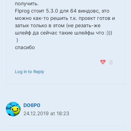
получить.
Flprog стоит 5.3.0 для 64 виндовс, это
можно как-то решить т.к. проект готов и
затык только в этом (не резать-же
шлейф да сейчас такие шлейфы что :)))
)
спасибо
0
Log in to Reply
D06P0
24.12.2019 at 18:23