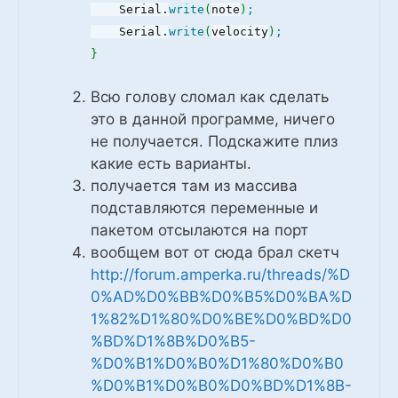
Serial.
write
(
note
)
;
Serial.
write
(
velocity
)
;
}
Всю голову сломал как сделать
это в данной программе, ничего
не получается. Подскажите плиз
какие есть варианты.
получается там из массива
подставляются переменные и
пакетом отсылаются на порт
вообщем вот от сюда брал скетч
http://forum.amperka.ru/threads/%D
0%AD%D0%BB%D0%B5%D0%BA%D
1%82%D1%80%D0%BE%D0%BD%D0
%BD%D1%8B%D0%B5-
%D0%B1%D0%B0%D1%80%D0%B0
%D0%B1%D0%B0%D0%BD%D1%8B-