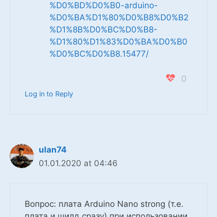
%D0%BD%D0%B0-arduino-
%D0%BA%D1%80%D0%B8%D0%B2
%D1%8B%D0%BC%D0%B8-
%D1%80%D1%83%D0%BA%D0%B0
%D0%BC%D0%B8.15477/
0
Log in to Reply
ulan74
01.01.2020 at 04:46
Вопрос: плата Arduino Nano strong (т.е.
плата и шилд сразу) при использовании