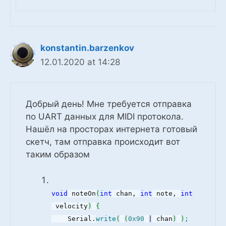
konstantin.barzenkov
12.01.2020 at 14:28
Добрый день! Мне требуется отправка
по UART данных для MIDI протокола.
Нашёл на просторах интернета готовый
скетч, там отправка происходит вот
таким образом
void
noteOn
(
int
chan,
int
note,
int
velocity
)
{
Serial.
write
(
(
0x90
|
chan
)
)
;