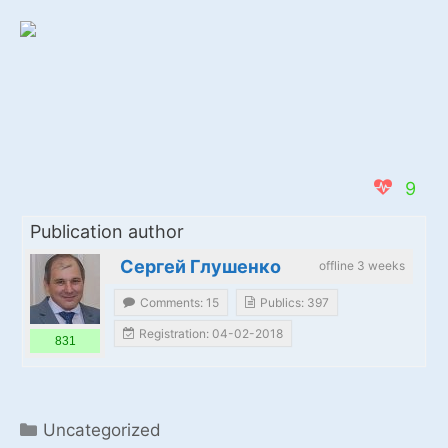
9
Publication author
Сергей Глушенко
offline 3 weeks
Comments: 15
Publics: 397
Registration: 04-02-2018
831
Categories
Uncategorized