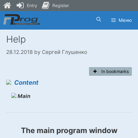
Entry
Register
Skip
Меню
to
content
Help
28.12.2018
by
Сергей Глушенко
In bookmarks
Content
Main
The main program window