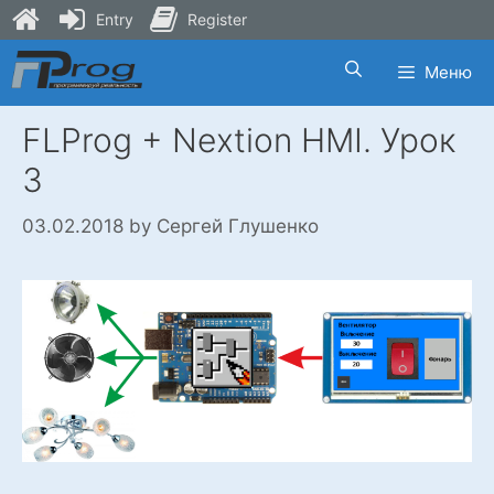
Entry
Register
Skip
Меню
to
content
FLProg + Nextion HMI. Урок
3
03.02.2018
by
Сергей Глушенко