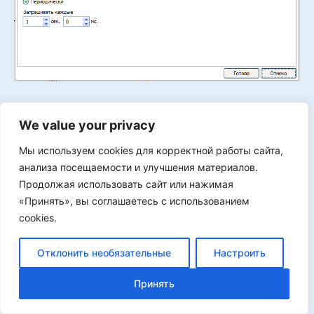
Для снижения нагрузки на контроллер запрос
We value your privacy
состояния переключателя будем делать раз в
секунду.
Мы используем cookies для корректной работы сайта,
анализа посещаемости и улучшения материалов.
Плата 9 – «Окончание редактирования
Продолжая использовать сайт или нажимая
параметров».
«Принять», вы соглашаетесь с использованием
На этой плате мы будем обрабатывать нажатие
cookies.
кнопки «Готово» на странице редактирования
параметров.
Отклонить необязательные
Настроить
Принять