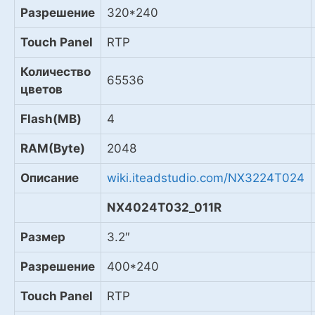
Разрешение
320*240
Touch Panel
RTP
Количество
65536
цветов
Flash(MB)
4
RAM(Byte)
2048
Описание
wiki.iteadstudio.com/NX3224T024
NX4024T032_011R
Размер
3.2″
Разрешение
400*240
Touch Panel
RTP