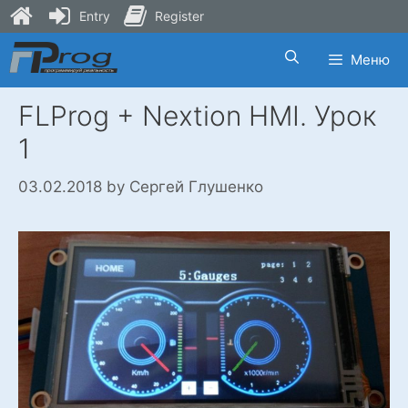
Entry
Register
Skip
Меню
to
content
FLProg + Nextion HMI. Урок
1
03.02.2018
by
Сергей Глушенко