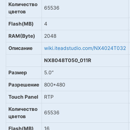
Количество
65536
цветов
Flash(MB)
4
RAM(Byte)
2048
Описание
wiki.iteadstudio.com/NX4024T032
NX8048T050_011R
Размер
5.0″
Разрешение
800*480
Touch Panel
RTP
Количество
65536
цветов
Flash(MB)
16