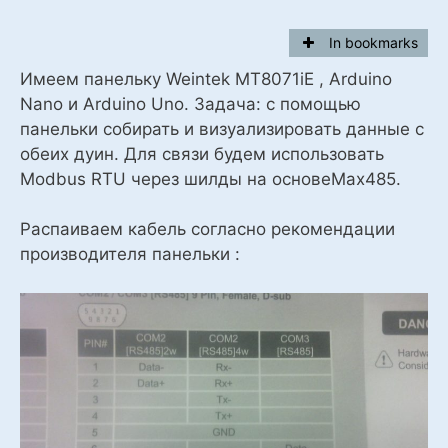
In bookmarks
Имеем
панельку Weintek MT8071iE
,
Arduino
Nano и Arduino Uno.
Задача: с помощью
панельки собирать и визуализировать данные с
обеих дуин. Для связи будем использовать
Modb
u
s
RTU
через шилды на основе
Max
485.
Распаиваем кабель согласно рекомендации
производителя панельки :