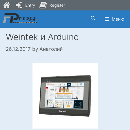
Entry
Register
Skip
Меню
to
content
Weintek и Arduino
26.12.2017
by
Анатолий