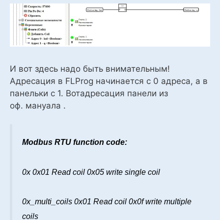
И вот здесь надо быть внимательным!
Адресация в FLProg начинается с 0 адреса, а в
панельки с 1. Вотадресация
панели
из
оф.
м
ануала .
Modbus RTU function code:
0x 0x01 Read coil 0x05 write single coil
0x_multi_coils 0x01 Read coil 0x0f write multiple
coils