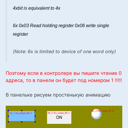
4xbit is equivalent to 4x
6x 0x03 Read holding register 0x06 write single
register
(Note: 6x is limited to device of one word only)
Поэтому если в контролере вы пишите чтение 0
адреса, то в панели он будет под номером 1 !!!!!
В панельке рисуем простенькую анимацию