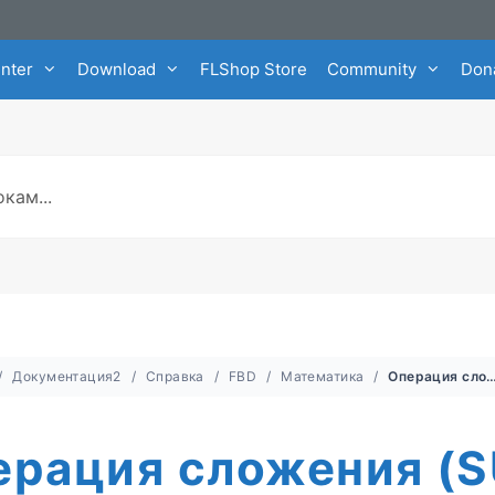
enter
Download
FLShop Store
Community
Dona
Документация2
Справка
FBD
Математика
Операция сложения
ерация сложения (