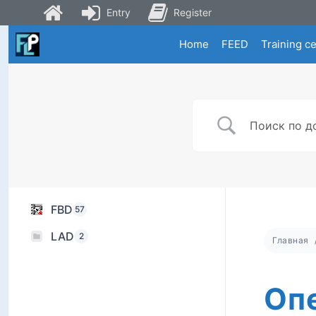
Entry
Register
Skip
Home
FEED
Training c
to
content
FBD
57
LAD
2
Главная
Оп