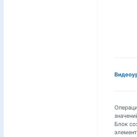
Видеоур
Операци
значений
Блок со
элемент