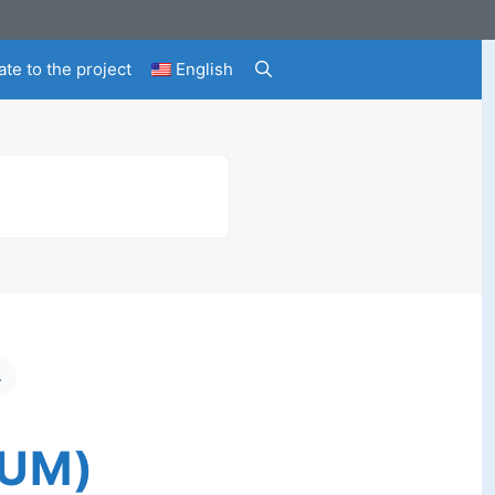
te to the project
English
 (SUM)
SUM)