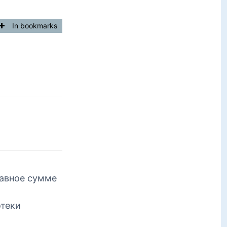
In bookmarks
равное сумме
отеки