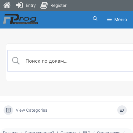
Entry
Register
Skip
Меню
to
content
View Categories
Главная
Документация2
Справка
FBD
Оформление