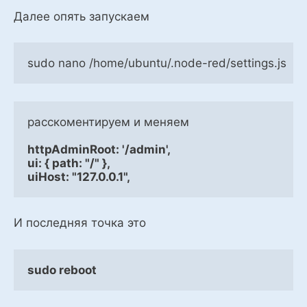
Далее опять запускаем
sudo nano /home/ubuntu/.node-red/settings.js
расскоментируем и меняем

httpAdminRoot: '/admin',
ui: { path: "/" },
uiHost: "127.0.0.1",
И последняя точка это
sudo reboot