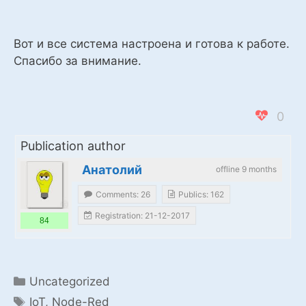
Вот и все система настроена и готова к работе.
Спасибо за внимание.
0
Publication author
Анатолий
offline 9 months
Comments: 26
Publics: 162
Registration: 21-12-2017
84
Categories
Uncategorized
Tags
IoT
,
Node-Red