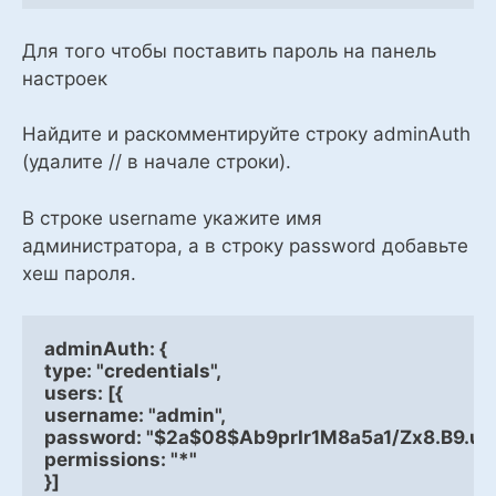
Для того чтобы поставить пароль на панель
настроек
Найдите и раскомментируйте строку adminAuth
(удалите // в начале строки).
В строке username укажите имя
администратора, а в строку password добавьте
хеш пароля.
adminAuth: {
type: "credentials",
users: [{
username: "admin",
password: "$2a$08$Ab9prIr1M8a5a1/Zx8.B9.
permissions: "*"
}]