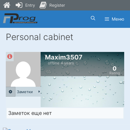
Entry
Register
Skip
Меню
to
content
Personal cabinet
Maxim3507
offline 4 years
0
Rating
Заметки
Заметок еще нет