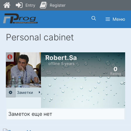
Entry
Register
Skip
Меню
to
content
Personal cabinet
Robert.Sa
offline 5 years
0
Rating
Заметки
Заметок еще нет