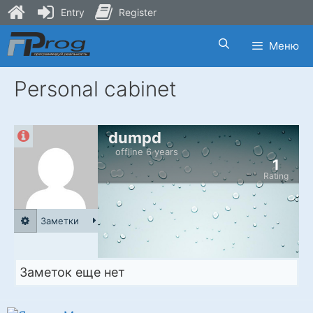
Entry
Register
Skip
Меню
to
content
Personal cabinet
dumpd
offline 6 years
1
Rating
Заметки
Заметок еще нет