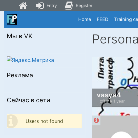
Entry
Register
Skip
Home
FEED
Training c
to
content
Persona
Мы в VK
Реклама
vasya4
Сейчас в сети
offline 1 year
Users not found