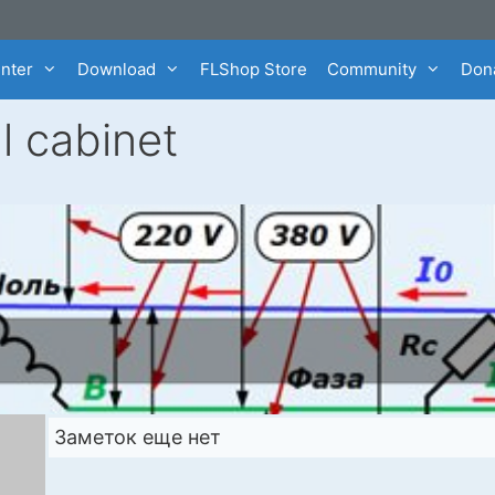
enter
Download
FLShop Store
Community
Dona
l cabinet
Заметок еще нет