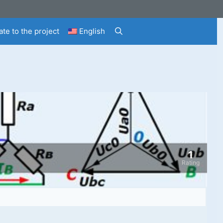
te to the project
English
1
Rating