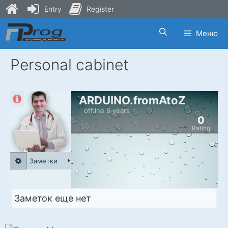
Entry
Register
Skip
Меню
to
content
Personal cabinet
ARDUINO.fromAtoZ
offline 6 years
0
Rating
Заметки
Заметок еще нет