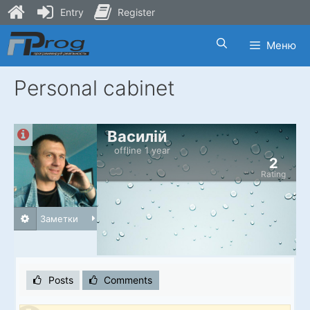
Entry
Register
Skip
Меню
to
content
Personal cabinet
Василій
offline 1 year
2
Rating
Заметки
Posts
Comments