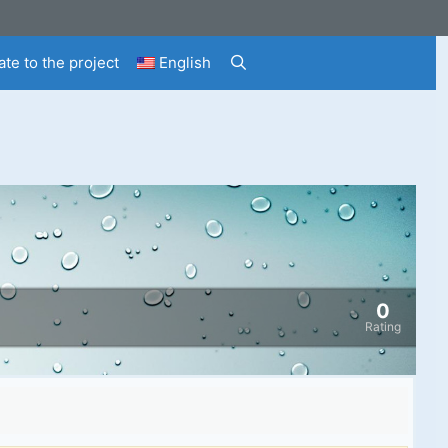
te to the project
English
0
Rating