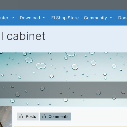
enter
Download
FLShop Store
Community
Dona
l cabinet
Posts
Comments