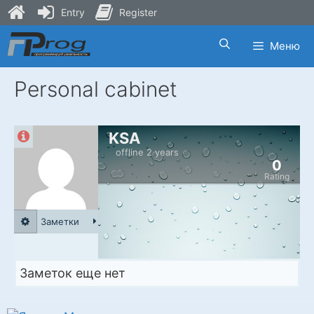
Entry
Register
Skip
Меню
to
content
Personal cabinet
KSA
offline 2 years
0
Rating
Заметки
Заметок еще нет