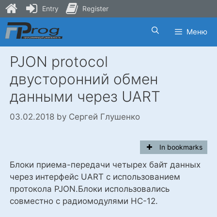
Entry
Register
Skip
Меню
to
content
PJON protocol
двусторонний обмен
данными через UART
03.02.2018
by
Сергей Глушенко
In bookmarks
Блоки приема-передачи четырех байт данных
через интерфейс UART с использованием
протокола PJON.Блоки использовались
совместно с радиомодулями HC-12.