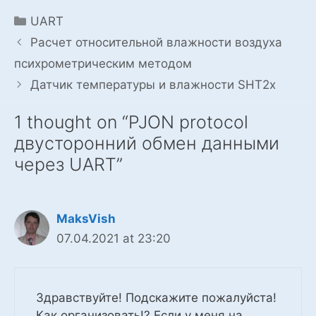
Categories
UART
Расчет относительной влажности воздуха
психрометрическим методом
Датчик температуры и влажности SHT2x
1 thought on “PJON protocol
двусторонний обмен данными
через UART”
MaksVish
07.04.2021 at 23:20
Здравствуйте! Подскажите пожалуйста!
Как организовать!? Если у меня на