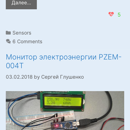
GY-
Далее…
521
5
–
модуль
с
Categories
Sensors
гироскопом,
6 Comments
акселерометром
и
Монитор электроэнергии PZEM-
термометром
004T
MPU-
6050
03.02.2018
by
Сергей Глушенко