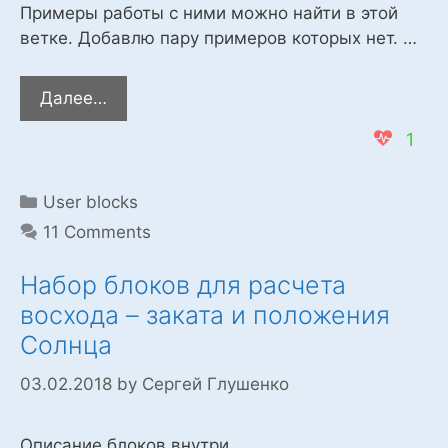
Примеры работы с ними можно найти в этой
ветке. Добавлю пару примеров которых нет. …
Набор
Далее…
блоков
1
для
управления
модулем
Categories
User blocks
DFPlayer
11 Comments
mini.
Набор блоков для расчета
восхода – заката и положения
Солнца
03.02.2018
by
Сергей Глушенко
Описание блоков внутри.