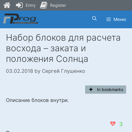
Entry
Register
Skip
Меню
to
content
Набор блоков для расчета
восхода – заката и
положения Солнца
03.02.2018
by
Сергей Глушенко
In bookmarks
Описание блоков внутри.
3