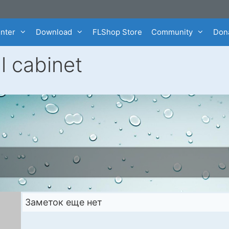
enter
Download
FLShop Store
Community
Dona
l cabinet
Заметок еще нет