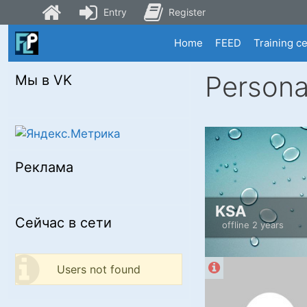
Entry
Register
Skip
Home
FEED
Training c
to
content
Persona
Мы в VK
Реклама
KSA
Сейчас в сети
offline 2 years
Users not found