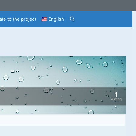
te to the project
English
1
Rating