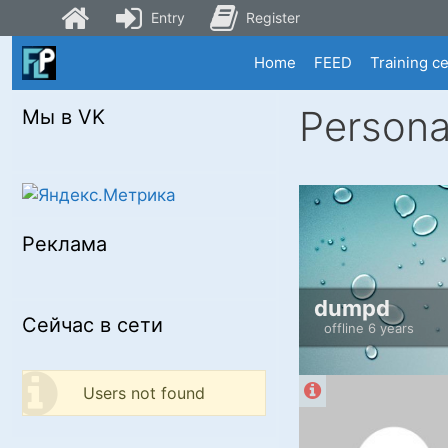
Entry
Register
Skip
Home
FEED
Training c
to
content
Persona
Мы в VK
Реклама
dumpd
Сейчас в сети
offline 6 years
Users not found