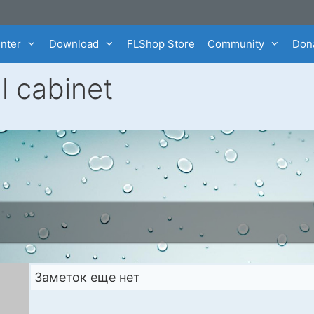
enter
Download
FLShop Store
Community
Dona
l cabinet
Заметок еще нет