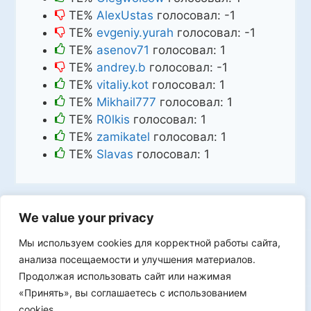
TE%
AlexUstas
голосовал:
-1
TE%
evgeniy.yurah
голосовал:
-1
TE%
asenov71
голосовал:
1
TE%
andrey.b
голосовал:
-1
TE%
vitaliy.kot
голосовал:
1
TE%
Mikhail777
голосовал:
1
TE%
R0lkis
голосовал:
1
TE%
zamikatel
голосовал:
1
TE%
Slavas
голосовал:
1
We value your privacy
Мы используем cookies для корректной работы сайта,
Мы в VK
анализа посещаемости и улучшения материалов.
Продолжая использовать сайт или нажимая
«Принять», вы соглашаетесь с использованием
cookies.