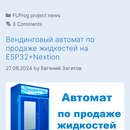
new
beta
Categories
FLProg project news
version
3 Comments
of
the
Вендинговый автомат по
program
продаже жидкостей на
ESP32+Nextion
27.06.2024
by
Евгений Загитов