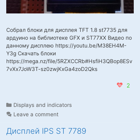
Собрал блоки для дисплея TFT 1.8 st7735 для
ардуино на библиотеке GFX и ST77XX Видео по
данному дисплею https://youtu.be/M38EH4M-
Y3g Скачать блоки
https://mega.nz/file/5RZXCCRb#HsfiH3QBop8ESv
7vXx7JoW3T-sz0zwjKxGa4zoD2Qks
2
Categories
Displays and indicators
Leave a comment
Дисплей IPS ST 7789