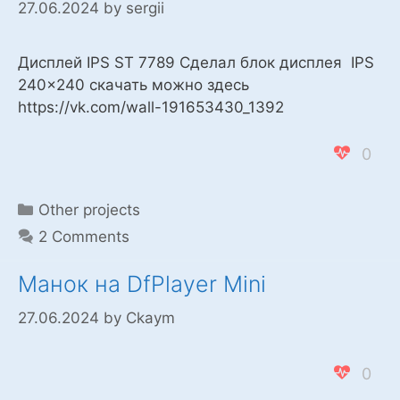
27.06.2024
by
sergii
Дисплей IPS ST 7789 Сделал блок дисплея IPS
240×240 скачать можно здесь
https://vk.com/wall-191653430_1392
0
Categories
Other projects
2 Comments
Манок на DfPlayer Mini
27.06.2024
by
Ckaym
0