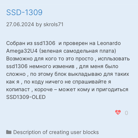
SSD-1309
27.06.2024
by
skrols71
Собран из ssd1306 и проверен на Leonardo
Amega32U4 (зеленая самодельная плата)
Возможно для кого то это просто , испльзовать
ssd1306 немного изменив , для меня было
сложно , по этому блок выкладываю для таких
как я , по коду ничего не спрашивайте я
копипаст , короче – может кому и пригодиться
SSD1309-OLED
0
Categories
Description of creating user blocks