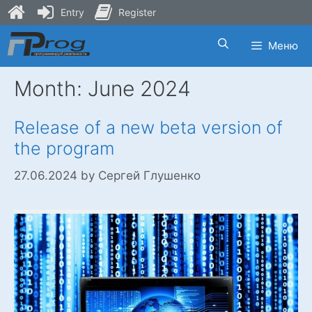
Entry
Register
Skip
Меню
to
content
Month:
June 2024
Release of a new beta version of
the program
27.06.2024
by
Сергей Глушенко