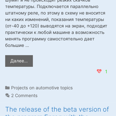
температуры. Подключается параллельно
штатному реле, по этому в схему не вносится
ни каких изменений, показания температуры
(от-40 до +120) выводятся на экран, подходит
практически к любой машине а возможность
менять программу самостоятельно дает
большие …
Аналоговое
Далее…
управление
1
вентилятором
охлаждения
двигателя,
Categories
Projects on automotive topics
с
2 Comments
помощью
ARDUINO
The release of the beta version of
и