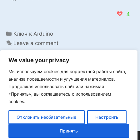
6.0.
4
Categories
Ключ к Arduino
Leave a comment
We value your privacy
Мы используем cookies для корректной работы сайта,
Мы в VK
анализа посещаемости и улучшения материалов.
Продолжая использовать сайт или нажимая
«Принять», вы соглашаетесь с использованием
cookies.
Реклама
Отклонить необязательные
Настроить
Принять
©2026 FLProg