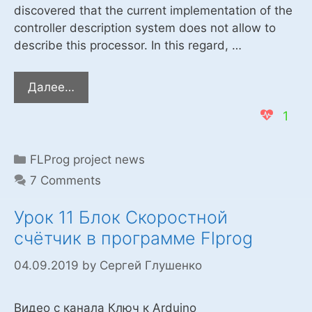
discovered that the current implementation of the
controller description system does not allow to
describe this processor. In this regard, …
The
Далее…
release
1
of
the
beta
Categories
FLProg project news
version
7 Comments
of
the
Урок 11 Блок Скоростной
program
счётчик в программе Flprog
Fprog
with
04.09.2019
by
Сергей Глушенко
the
number
Видео с канала Ключ к Arduino