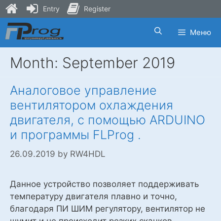
Entry
Register
Skip
Меню
to
content
Month:
September 2019
Аналоговое управление
вентилятором охлаждения
двигателя, с помощью ARDUINO
и программы FLProg .
26.09.2019
by
RW4HDL
Данное устройство позволяет поддерживать
температуру двигателя плавно и точно,
благодаря ПИ ШИМ регулятору, вентилятор не
шумит и не происходит резких скачков