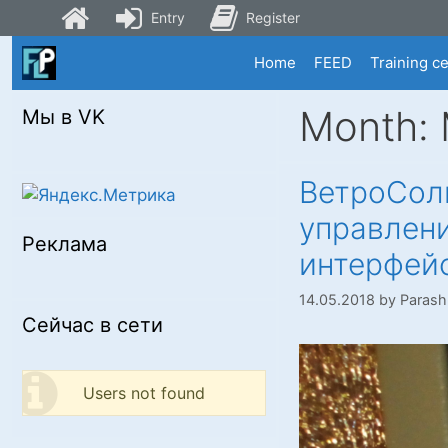
Entry
Register
Skip
Home
FEED
Training c
to
content
Month:
Мы в VK
ВетроСолн
управлени
Реклама
интерфейс
14.05.2018
by
Parash
Сейчас в сети
Users not found