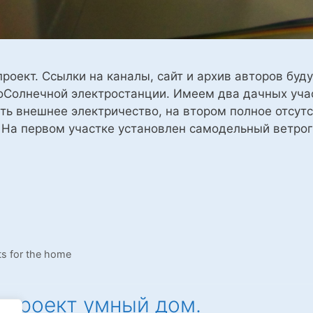
роект. Ссылки на каналы, сайт и архив авторов буд
оСолнечной электростанции. Имеем два дачных уча
ть внешнее электричество, на втором полное отсутс
. На первом участке установлен самодельный ветро
олнечная
останция,
ой
ts for the home
вания
ения
 проект умный дом.