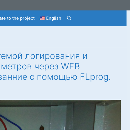
te to the project
English
темой логирования и
раметров через WEB
ванние с помощью FLprog.