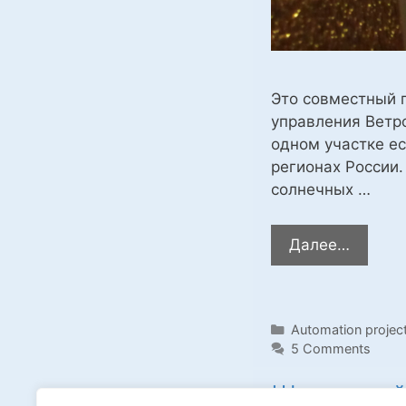
Это совместный п
управления Ветр
одном участке ес
регионах России
солнечных …
ВетроС
Далее…
электр
с
систем
Categories
Automation projec
логиро
5 Comments
и
управл
Школьный
на