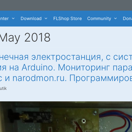
enter
Download
FLShop Store
Community
Dona
May 2018
ечная электростанция, с сис
я на Arduino. Мониторинг па
 и narodmon.ru. Программиро
utik