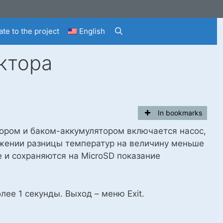
te to the project
English
ктора
In bookmarks
ором и баком-аккумулятором включается насос,
ижении разницы температур на величину меньше
е и сохраняются на MicroSD показание
ее 1 секунды. Выход – меню Exit.