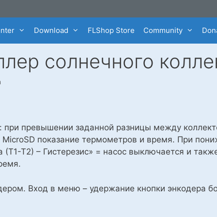
enter
Download
FLShop Store
Community
Dona
ллер солнечного колле
a
: при превышении заданной разницы между коллект
а MicroSD показание термометров и время. При пон
 (Т1-Т2) – Гистерезис» = насос выключается и такж
ремя.
ером. Вход в меню – удержание кнопки энкодера бол