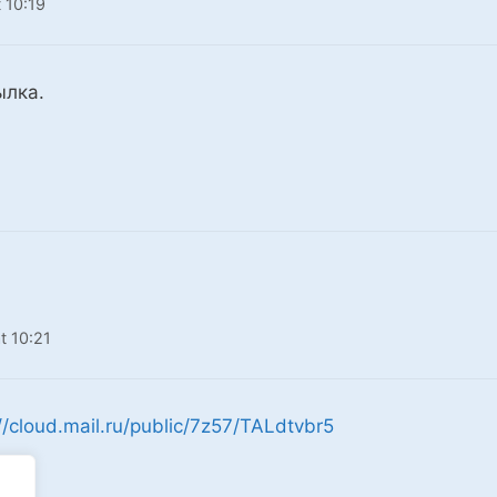
 10:19
ылка.
t 10:21
//cloud.mail.ru/public/7z57/TALdtvbr5