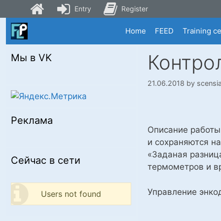
Entry
Register
Skip
Home
FEED
Training c
to
content
Контро
Мы в VK
21.06.2018
by
scensi
Реклама
Описание работы
и сохраняются н
«Заданая разница
Сейчас в сети
термометров и в
Управление энкод
Users not found