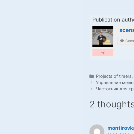
Publication auth
scens
Comm
-2
Categories
Projects of timers
Управление меню
Частотник для тр
2 thought
montirovk