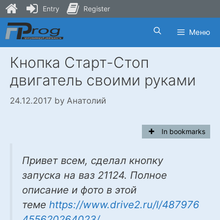
Entry
Register
Skip
Меню
to
content
Кнопка Старт-Стоп
двигатель своими руками
24.12.2017
by
Анатолий
In bookmarks
Привет всем, сделал кнопку
запуска на ваз 21124. Полное
описание и фото в этой
теме
https://www.drive2.ru/l/487976
455620264023/