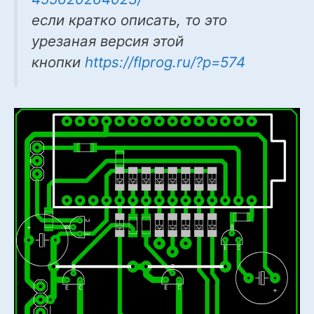
если кратко описать, то это
урезаная версия этой
кнопки
https://flprog.ru/?p=574