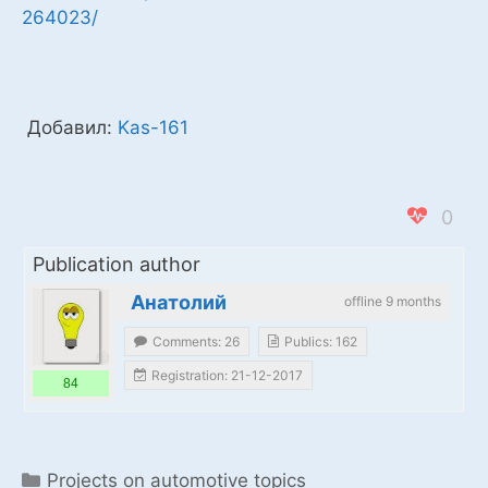
264023/
Добавил:
Kas-161
0
Publication author
Анатолий
offline 9 months
Comments: 26
Publics: 162
Registration: 21-12-2017
84
Categories
Projects on automotive topics