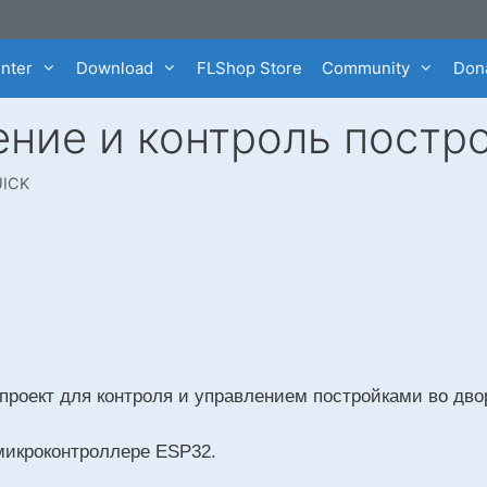
enter
Download
FLShop Store
Community
Dona
ение и контроль постр
ICK
роект для контроля и управлением постройками во двор
микроконтроллере ESP32.