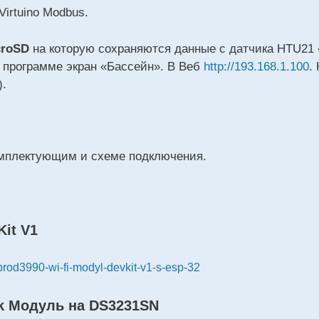
irtuino Modbus.
croSD
на которую сохраняются данные с датчика HTU21
 программе экран «Бассейн». В Веб
http://193.168.1.100
.
).
мплектующим и схеме подключения.
Kit V1
/prod3990-wi-fi-modyl-devkit-v1-s-esp-32
ck
Модуль
на
DS3231SN