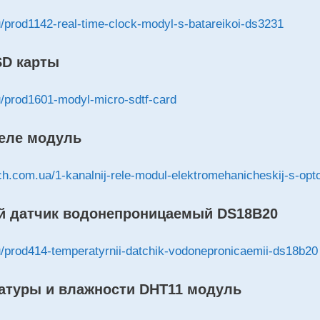
ru/prod1142-real-time-clock-modyl-s-batareikoi-ds3231
SD
карты
ru/prod1601-modyl-micro-sdtf-card
еле модуль
ch.com.ua/1-kanalnij-rele-modul-elektromehanicheskij-s-op
й датчик водонепроницаемый DS18B20
ru/prod414-temperatyrnii-datchik-vodonepronicaemii-ds18b20
атуры и влажности DHT11 модуль