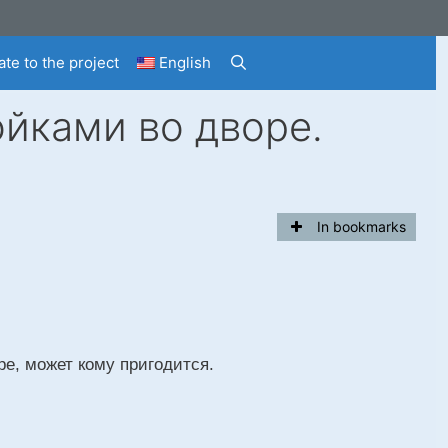
te to the project
English
ойками во дворе.
In bookmarks
е, может кому пригодится.