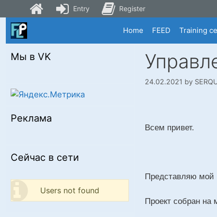
Entry
Register
Skip
Home
FEED
Training c
to
content
Управл
Мы в VK
24.02.2021
by
SERQU
Реклама
Всем привет.
Сейчас в сети
Представляю мой п
Users not found
Проект собран на 