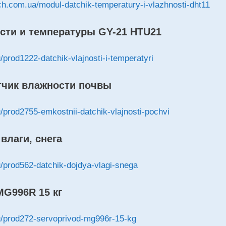
ch.com.ua/modul-datchik-temperatury-i-vlazhnosti-dht11
сти и температуры GY-21 HTU21
u/prod1222-datchik-vlajnosti-i-temperatyri
тчик влажности почвы
ru/prod2755-emkostnii-datchik-vlajnosti-pochvi
влаги, снега
ru/prod562-datchik-dojdya-vlagi-snega
G996R 15 кг
ru/prod272-servoprivod-mg996r-15-kg