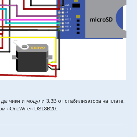
е датчики и модули 3.3В от стабилизатора на плате.
дом «OneWire» DS18B20.