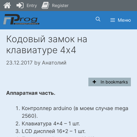
Entry
Register
Skip
Меню
to
content
Кодовый замок на
клавиатуре 4х4
23.12.2017
by
Анатолий
In bookmarks
Аппаратная часть.
Контроллер arduino (в моем случае mega
2560).
Клавиатура 4*4 – 1 шт.
LCD дисплей 16*2 – 1 шт.