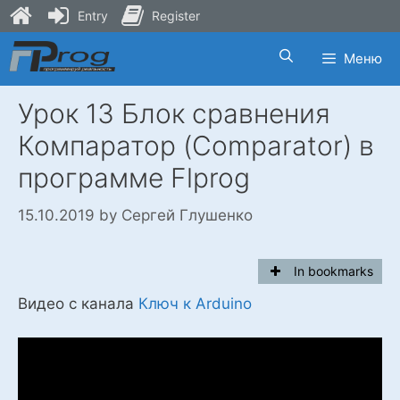
Entry
Register
Skip
Меню
to
content
Урок 13 Блок сравнения
Компаратор (Comparator) в
программе Flprog
15.10.2019
by
Сергей Глушенко
In bookmarks
Видео с канала
Ключ к Arduino