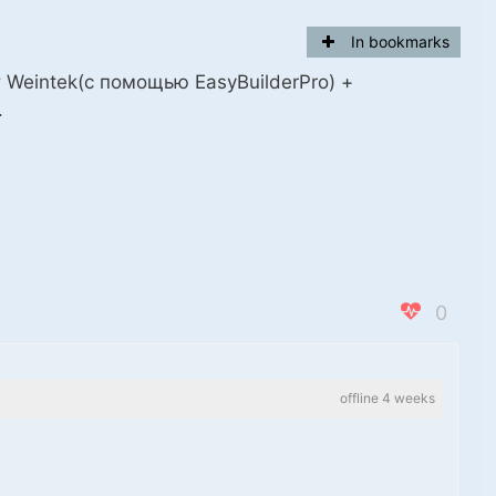
In bookmarks
 Weintek(с помощью EasyBuilderPro) +
.
0
offline 4 weeks