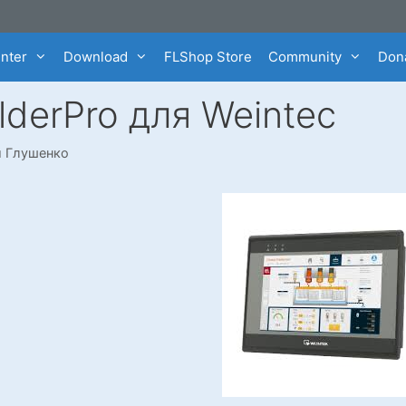
enter
Download
FLShop Store
Community
Dona
lderPro для Weintec
й Глушенко