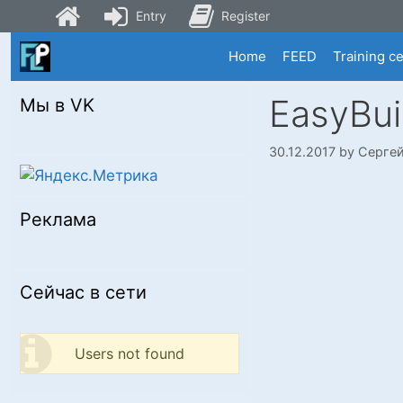
Entry
Register
Skip
Home
FEED
Training c
to
content
EasyBui
Мы в VK
30.12.2017
by
Серге
Реклама
Сейчас в сети
Users not found