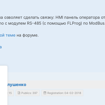
 озволяет сделать связку: HMI панель оператора от
no c модулем RS-485 (с помощью FLProg) по ModBus
той теме
на форуме.
а
or
ей Глушенко
ents: 15
Publics: 397
Registration: 04-02-2018