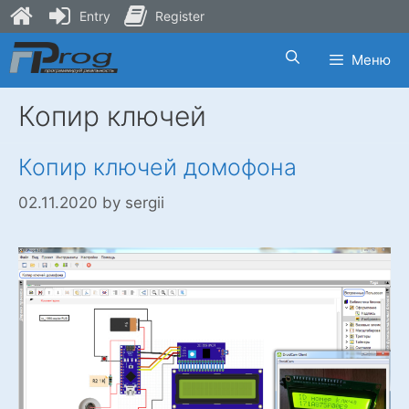
Entry
Register
Skip
Меню
to
content
Копир ключей
Копир ключей домофона
02.11.2020
by
sergii