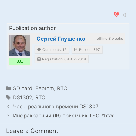
0
Publication author
Сергей Глушенко
offline 3 weeks
Comments: 15
Publics: 397
Registration: 04-02-2018
831
Categories
SD card, Eeprom, RTC
Tags
DS1302
,
RTC
Часы реального времени DS1307
Инфракрасный (IR) приемник TSOP1xxx
Leave a Comment