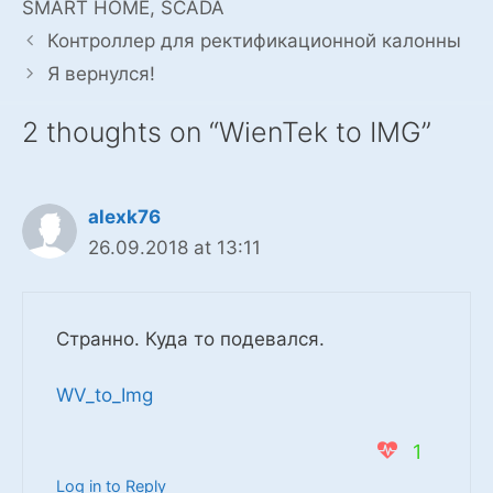
SMART HOME
,
SCADA
Контроллер для ректификационной калонны
Я вернулся!
2 thoughts on “WienTek to IMG”
alexk76
26.09.2018 at 13:11
Странно. Куда то подевался.
WV_to_Img
1
Log in to Reply