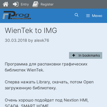
Entry
Register
Skip
Меню
to
content
WienTek to IMG
30.03.2018
by
alexk76
In bookmarks
Программа для распаковки графических
библиотек WienTek.
Сперва нажать Library, скачать, потом Open
загруженную библиотеку.
Очень хорошо подойдет под Nextion HMI,
SCADA, SMART HOME.