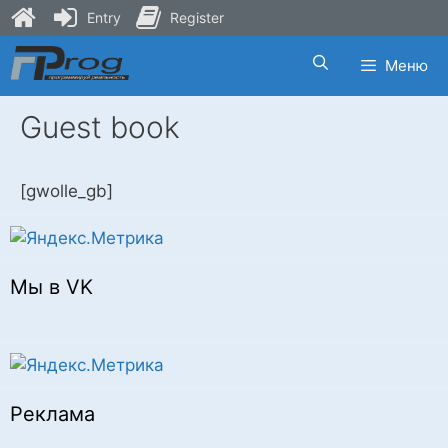
Entry
Register
Skip
Меню
to
content
Guest book
[gwolle_gb]
Мы в VK
Реклама