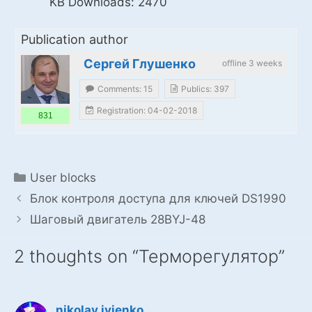
KB
Downloads:
2470
Publication author
Сергей Глушенко
offline 3 weeks
Comments: 15
Publics: 397
Registration: 04-02-2018
831
Categories
User blocks
Блок контроля доступа для ключей DS1990
Шаговый двигатель 28BYJ-48
2 thoughts on “Терморегулятор”
nikolay.ivjenko