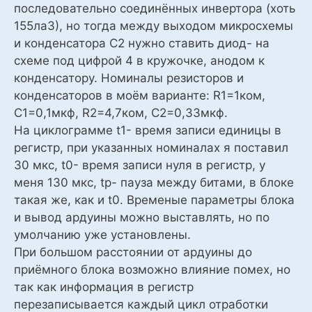
последовательно соединённых инвертора (хоть
155ла3), но тогда между выходом микросхемы
и конденсатора С2 нужно ставить диод- на
схеме под цифрой 4 в кружочке, анодом к
конденсатору. Номиналы резисторов и
конденсаторов в моём варианте: R1=1ком,
C1=0,1мкф, R2=4,7ком, C2=0,33мкф.
На циклограмме t1- время записи единицы в
регистр, при указанных номиналах я поставил
30 мкс, t0- время записи нуля в регистр, у
меня 130 мкс, tр- пауза между битами, в блоке
такая же, как и t0. Временые параметры блока
и вывод ардуины можно выставлять, но по
умолчанию уже установлены.
При большом расстоянии от ардуины до
приёмного блока возможно влияние помех, но
так как информация в регистр
перезаписывается каждый цикл отработки